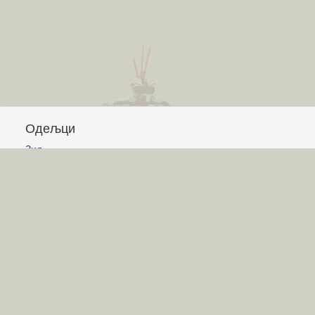
Одељци
Зид
Питања и одговори
Чланци
Обавештења
Сајт
Услови коришћења
Постављање питања
Писање одговора
Писање чланака
Гласање
Писање коментара