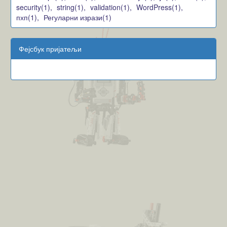
security(1),
string(1),
validation(1),
WordPress(1),
пхп(1),
Регуларни изрази(1)
Фејсбук пријатељи