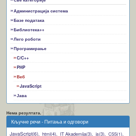
Администрација система
Базе података
Библиотека++
Лего роботи
Програмирање
C/C++
PHP
Веб
JavaScript
Јава
Нема резултата.
Кључне речи - Питања и одговори
JavaScript(6),
html(4),
IT Akademija(3),
js(3),
CSS(1),