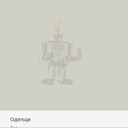
Одељци
Зид