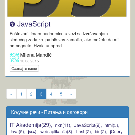
JavaScript
Poštovani, imam nedoumice u vezi sa izvršavanjem
sledećeg zadatka, pa bih vas zamolila, ako možete da mi
pomognete. Hvala unapred.
Milena Mandić
10.08.2015
Сазнајте више
«
1
2
3
4
5
»
Кључне речи - Питања и одговори
IT Akademija(29),
пхп(11),
JavaScript(9),
html(5),
Java(5),
js(4),
web aplikacija(3),
hash(2),
ide(2),
jQuery