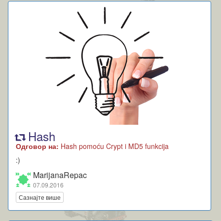
Hash
Одговор на:
Hash pomoću Crypt i MD5 funkcija
:)
MarijanaRepac
07.09.2016
Сазнајте више