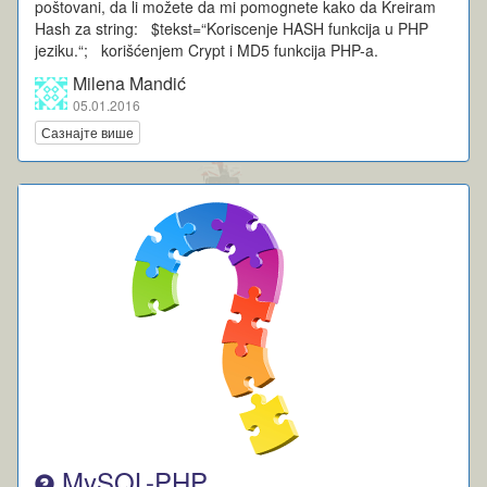
poštovani, da li možete da mi pomognete kako da Kreiram
Hash za string: $tekst=“Koriscenje HASH funkcija u PHP
jeziku.“; korišćenjem Crypt i MD5 funkcija PHP-a.
Milena Mandić
05.01.2016
Сазнајте више
MySQL-PHP