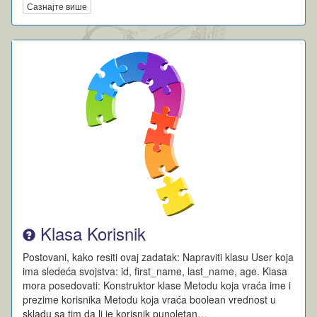
Сазнајте више
Klasa Korisnik
Postovani, kako resiti ovaj zadatak: Napraviti klasu User koja
ima sledeća svojstva: id, first_name, last_name, age. Klasa
mora posedovati: Konstruktor klase Metodu koja vraća ime i
prezime korisnika Metodu koja vraća boolean vrednost u
skladu sa tim da li je korisnik punoletan…