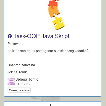
Task-OOP Java Skript
Postovani,
da li mozete da mi pomognete oko sledeceg zadatka?
Unapred zahvalna
Jelena Tomic
Jelena Tomic
04.06.2017
Сазнајте више