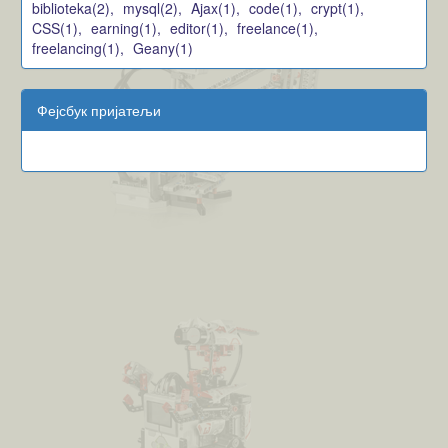
biblioteka(2),
mysql(2),
Ajax(1),
code(1),
crypt(1),
CSS(1),
earning(1),
editor(1),
freelance(1),
freelancing(1),
Geany(1)
Фејсбук пријатељи