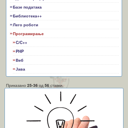
Базе података
Библиотека++
Лего роботи
Програмирање
C/C++
PHP
Веб
Јава
Приказано
25-36
од
56
ставки.