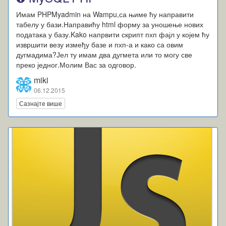
Имам PHPMyadmin на Wampu,са њиме ћу направити
табелу у бази.Направићу html форму за уношење нових
података у базу.Kako напрвити скрипт пхп фајл у којем ћу
извршити везу између базе и пхп-а и како са овим
дугмадима?Јел ту имам два дугмета или то могу све
преко једног.Молим Вас за одговор.
miki
06.12.2015
Сазнајте више