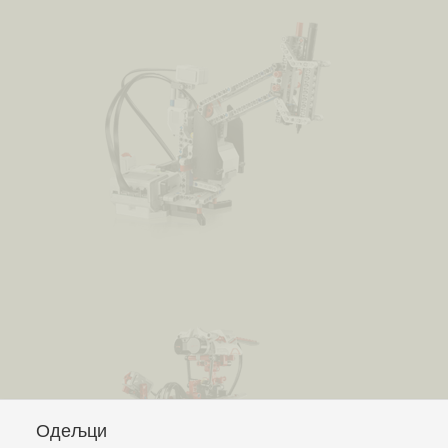
Одељци