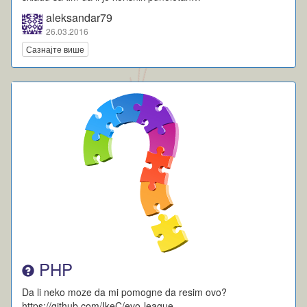
aleksandar79
26.03.2016
Сазнајте више
PHP
Da li neko moze da mi pomogne da resim ovo?
https://github.com/IkeC/evo-league