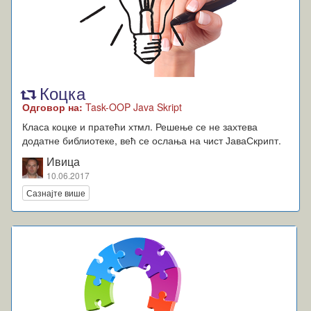
Коцка
Одговор на:
Task-OOP Java Skript
Класа коцке и пратећи хтмл. Решење се не захтева
додатне библиотеке, већ се ослања на чист ЈаваСкрипт.
Ивица
10.06.2017
Сазнајте више