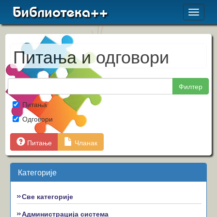
Библиотека++
Toggle
navigat
Питања и одговори
Филтер
Питања
Одговори
Питање
Чланак
Категорије
Све категорије
Администрација система