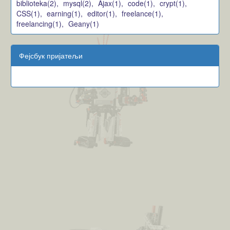
biblioteka(2),
mysql(2),
Ajax(1),
code(1),
crypt(1),
CSS(1),
earning(1),
editor(1),
freelance(1),
freelancing(1),
Geany(1)
Фејсбук пријатељи