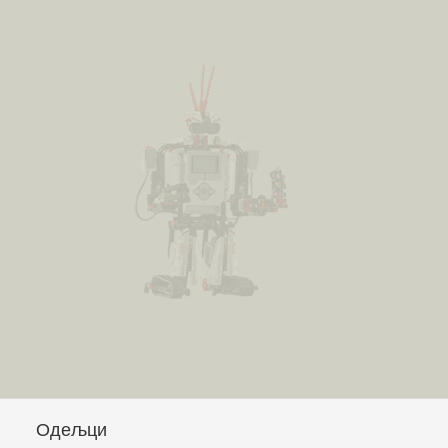
Одељци