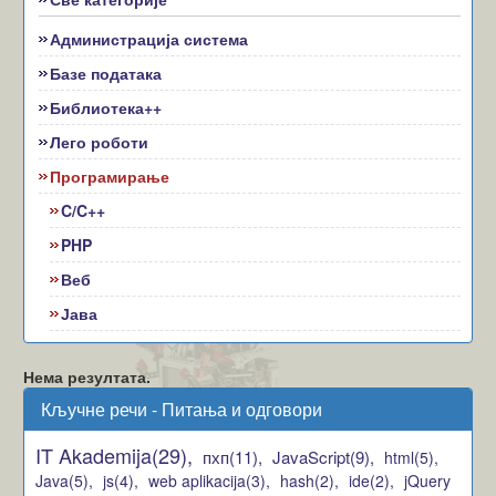
Администрација система
Базе података
Библиотека++
Лего роботи
Програмирање
C/C++
PHP
Веб
Јава
Нема резултата.
Кључне речи - Питања и одговори
IT Akademija(29),
пхп(11),
JavaScript(9),
html(5),
Java(5),
js(4),
web aplikacija(3),
hash(2),
ide(2),
jQuery