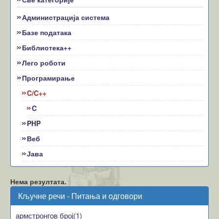
Администрација система
Базе података
Библиотека++
Лего роботи
Програмирање
C/C++
C
PHP
Веб
Јава
Нема резултата.
Кључне речи - Питања и одговори
армстронгов број(1)