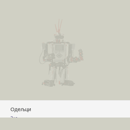
Одељци
Зид
Питања и одговори
Чланци