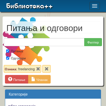
Библиотека++
Toggle
navigat
Питања и одговори
Филтер
Питања
Одговори
Ознака
: freelancing
Питање
Чланак
Категорије
Све категорије