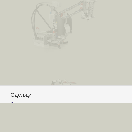
Одељци
Зид
Питања и одговори
Чланци
Обавештења
Сајт