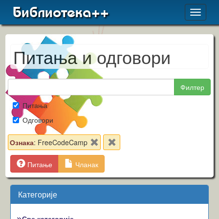
Библиотека++
Toggle
navigat
Питања и одговори
Филтер
Питања
Одговори
Ознака
: FreeCodeCamp
Питање
Чланак
Категорије
Све категорије