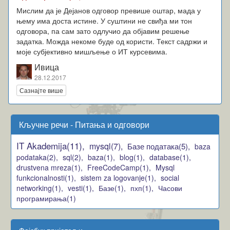
Мислим да је Дејанов одговор превише оштар, мада у
њему има доста истине. У суштини не свиђа ми тон
одговора, па сам зато одлучио да објавим решење
задатка. Можда некоме буде од користи. Текст садржи и
моје субјективно мишљење о ИТ курсевима.
Ивица
28.12.2017
Сазнајте више
Кључне речи - Питања и одговори
IT Akademija(11),
mysql(7),
Базе података(5),
baza
podataka(2),
sql(2),
baza(1),
blog(1),
database(1),
drustvena mreza(1),
FreeCodeCamp(1),
Mysql
funkcionalnosti(1),
sistem za logovanje(1),
social
networking(1),
vesti(1),
Базе(1),
пхп(1),
Часови
програмирања(1)