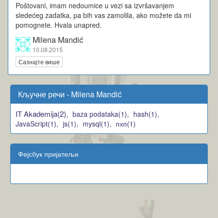
Poštovani, imam nedoumice u vezi sa izvršavanjem
sledećeg zadatka, pa bih vas zamolila, ako možete da mi
pomognete. Hvala unapred.
Milena Mandić
10.08.2015
Сазнајте више
Кључне речи - Milena Mandić
IT Akademija(2),
baza podataka(1),
hash(1),
JavaScript(1),
js(1),
mysql(1),
пхп(1)
Фејсбук пријатељи