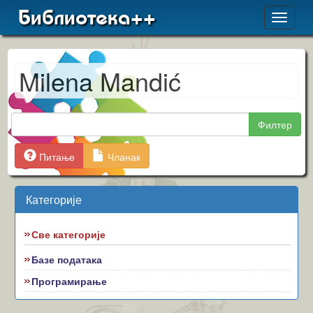
Библиотека++
Toggle
navigat
Milena Mandić
Филтер
Питање
Чланак
Категорије
Све категорије
Базе података
Програмирање