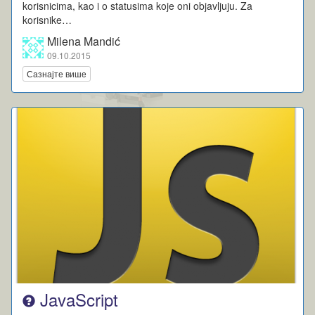
korisnicima, kao i o statusima koje oni objavljuju. Za
korisnike…
Milena Mandić
09.10.2015
Сазнајте више
JavaScript