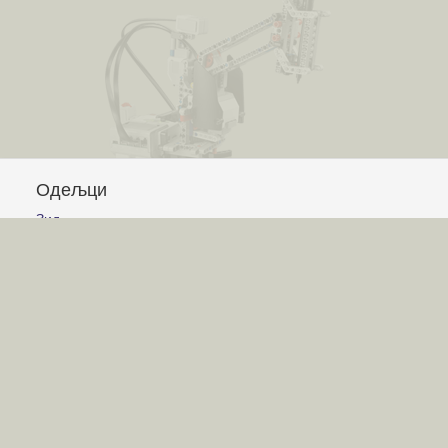
Одељци
Зид
Питања и одговори
Чланци
Обавештења
Сајт
Услови коришћења
Постављање питања
Писање одговора
Писање чланака
Гласање
Писање коментара