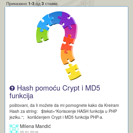
Приказано
1-3
од
3
ставке.
Hash pomoću Crypt i MD5
funkcija
poštovani, da li možete da mi pomognete kako da Kreiram
Hash za string: $tekst=“Koriscenje HASH funkcija u PHP
jeziku.“; korišćenjem Crypt i MD5 funkcija PHP-a.
Milena Mandić
05.01.2016