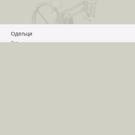
Одељци
Зид
Питања и одговори
Чланци
Обавештења
Сајт
Услови коришћења
Постављање питања
Писање одговора
Писање чланака
Гласање
Писање коментара
Игре
Лавиринт
Авион