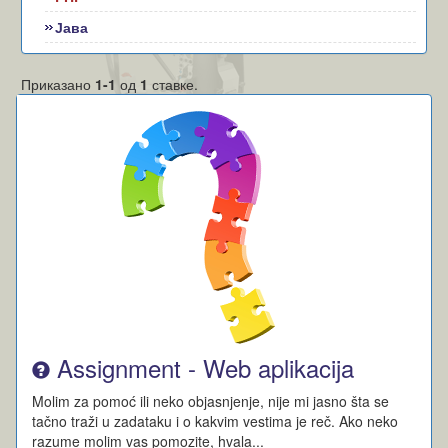
Јава
Приказано
1-1
од
1
ставке.
Assignment - Web aplikacija
Molim za pomoć ili neko objasnjenje, nije mi jasno šta se
tačno traži u zadataku i o kakvim vestima je reč. Ako neko
razume molim vas pomozite, hvala...