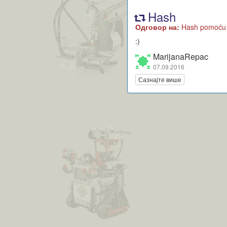
Hash
Одговор на:
Hash pomoću C
:)
MarijanaRepac
07.09.2016
Сазнајте више