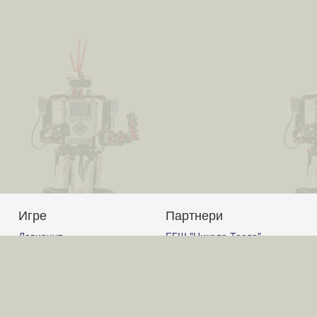
Игре
Партнери
Лавиринт
ЕГШ "Никола Тесла"
Авион
Јагодина
Корњачина графика
Гимназија Ћуприја
Графички калкулатор
Гимназија "Светозар
Слагалица
Марковић" Јагодина
Код
ОШ "Вук Караџић" Ћуприја