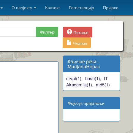
О пројекту
Контакт
Регистрација
Пријава
Филтер
Питање
Чланак
Кључне речи -
MarijanaRepac
crypt(1),
hash(1),
IT
Akademija(1),
md5(1)
Фејсбук пријатељи