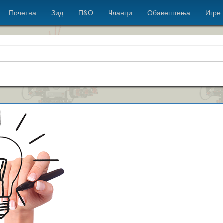
Почетна
Зид
П&О
Чланци
Обавештења
Игре