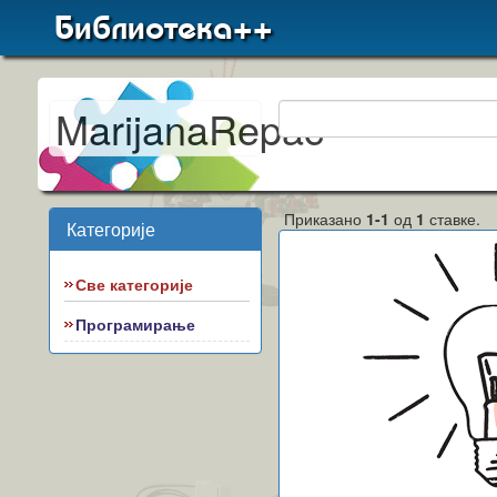
Библиотека++
MarijanaRepac
Приказано
1-1
од
1
ставке.
Категорије
Све категорије
Програмирање