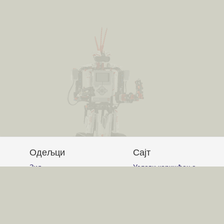
Одељци
Сајт
Зид
Услови коришћења
Питања и одговори
Постављање питања
Чланци
Писање одговора
Обавештења
Писање чланака
Гласање
Писање коментара