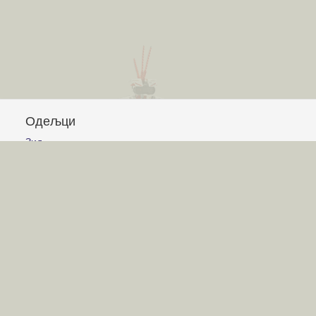
Одељци
Зид
Питања и одговори
Чланци
Обавештења
Сајт
Услови коришћења
Постављање питања
Писање одговора
Писање чланака
Гласање
Писање коментара