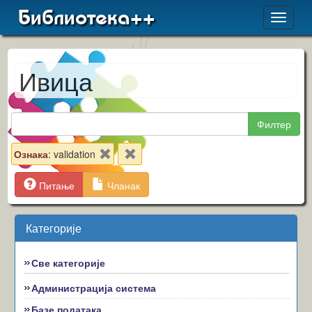
Библиотека++
Toggle
navigat
Ивица
Филтер
Ознака
: validation
Питање
Чланак
Категорије
Све категорије
Администрација система
Базе података