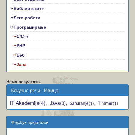
Библиотека++
Лего роботи
Програмирање
C/C++
PHP
Веб
Јава
Нема резултата.
Кључне речи - Ивица
IT Akademija(4),
Java(3),
parsiranje(1),
Timmer(1)
Фејсбук пријатељи