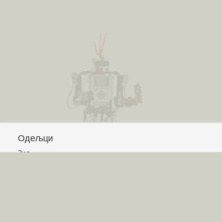
Одељци
Зид
Питања и одговори
Чланци
Обавештења
Сајт
Услови коришћења
Постављање питања