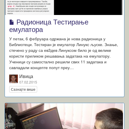
Радионица Тестирање
емулатора
У петак, 6 фебруара одржана је нова радионица у
Библиотеци. Тестиран је емулатор Линукс љуске. Знање,
стечено у раду са ев3дев Линуксом било је од велике
користи приликом решавања задатака на емулатору.
Ученици су самостално решили свих 11 задатака и
савладали концепте попут преу…
Ивица
07.02.2015
Сазнајте више