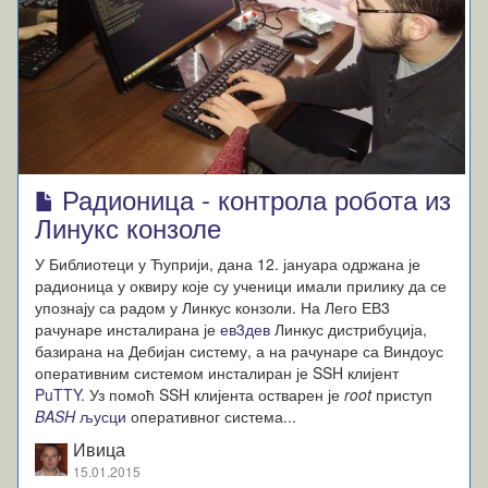
Радионица - контрола робота из
Линукс конзоле
У Библиотеци у Ћуприји, дана 12. јануара одржана је
радионица у оквиру које су ученици имали прилику да се
упознају са радом у Линкус конзоли. На Лего ЕВ3
рачунаре инсталирана је
ев3дев
Линкус дистрибуција,
базирана на Дебијан систему, а на рачунаре са Виндоус
оперативним системом инсталиран је SSH клијент
PuTTY
. Уз помоћ SSH клијента остварен је
root
приступ
BASH
љусци
оперативног система...
Ивица
15.01.2015