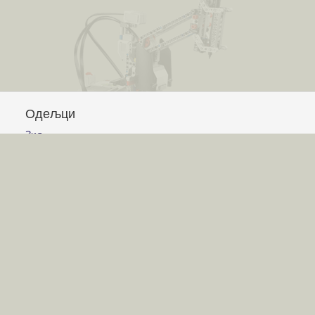
Одељци
Зид
Питања и одговори
Чланци
Обавештења
Сајт
Услови коришћења
Постављање питања
Писање одговора
Писање чланака
Гласање
Писање коментара
Игре