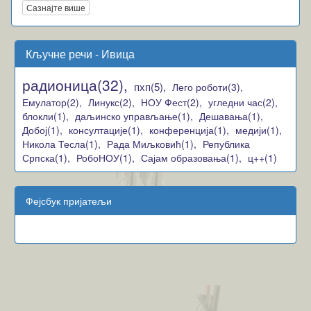
Сазнајте више
Кључне речи - Ивица
радионица(32),
пхп(5),
Лего роботи(3),
Емулатор(2),
Линукс(2),
НОУ Фест(2),
угледни час(2),
блокли(1),
даљинско управљање(1),
Дешавања(1),
Добој(1),
консултације(1),
конференција(1),
медији(1),
Никола Тесла(1),
Рада Миљковић(1),
Република
Српска(1),
РобоНОУ(1),
Сајам образовања(1),
ц++(1)
Фејсбук пријатељи