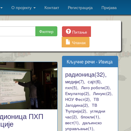
О пројекту
Контакт
Регистрација
Пријава
Филтер
Питање
Чланак
Кључне речи - Ивица
радионица(32),
медији(7),
сајт(6),
пхп(5),
Лего роботи(3),
Емулатор(2),
Линукс(2),
НОУ Фест(2),
ТВ
Јагодина(2),
ТВ
Ћуприја(2),
угледни
дионица ПХП
час(2),
блокли(1),
ције
вест(1),
даљинско
управљање(1),