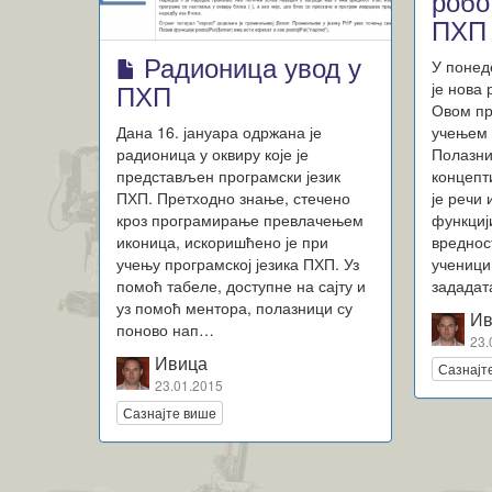
робо
ПХП
Радионица увод у
У понед
ПХП
је нова
Овом пр
Дана 16. јануара одржана је
учењем 
радионица у оквиру које је
Полазни
представљен програмски језик
концепт
ПХП. Претходно знање, стечено
је речи
кроз програмирање превлачењем
функциј
иконица, искоришћено је при
вреднос
учењу програмској језика ПХП. Уз
ученици
помоћ табеле, доступне на сајту и
зададат
уз помоћ ментора, полазници су
Ив
поново нап…
23.
Ивица
Сазнајт
23.01.2015
Сазнајте више