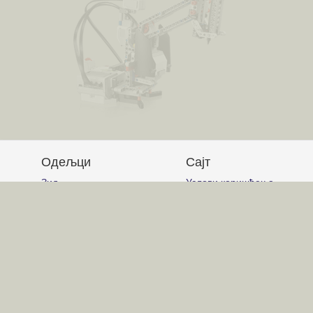
Одељци
Сајт
Зид
Услови коришћења
Питања и одговори
Постављање питања
Чланци
Писање одговора
Обавештења
Писање чланака
Гласање
Писање коментара