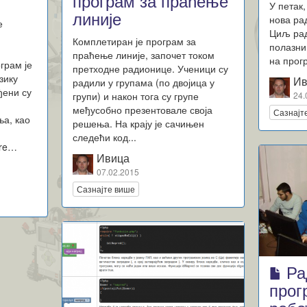
програм за праћење
У петак,
линије
нова ра
е
Циљ рад
Комплетиран је програм за
полазни
праћење линије, започет током
на прог
грам је
претходне радионице. Ученици су
зику
Ив
радили у групама (по двојица у
ђени су
групи) и након тога су групе
24.
међусобно презентовале своја
Сазнајт
ња, као
решења. На крају је сачињен
следећи код...
ire…
Ивица
07.02.2015
Сазнајте више
Ра
прог