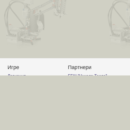
Игре
Партнери
Лавиринт
ЕГШ "Никола Тесла"
Авион
Јагодина
Корњачина графика
Гимназија Ћуприја
Графички калкулатор
Гимназија "Светозар
Слагалица
Марковић" Јагодина
Код
ОШ "Вук Караџић" Ћуприја
Фабрика блокова
РТВ Ћуприја
Општина Ћуприја
©Библиотека++ 2026 Развој сајта
Ивица Лазаревић