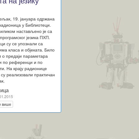
та на језику
ељак, 19. јануара одржана
 радионица у Библиотеци.
иликом настављено је са
програмског језика ПХП.
ци су се упознали са
има класа и објеката. Било
 и о предаји параметара
и по референци и по
ти. На крају радионице
 су реализовали практичан
ак.
ица
01.2015
е више