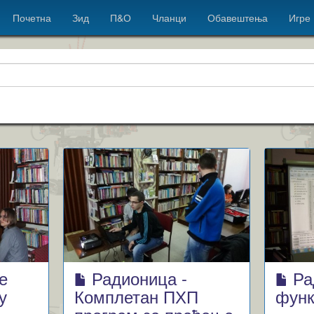
Почетна
Зид
П&О
Чланци
Обавештења
Игре
е
Радионица -
Ра
у
Комплетан ПХП
функ