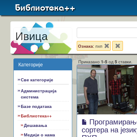
Библиотека++
Ивица
Ознака
: пхп
Приказано
1-5
од
5
ставки.
Категорије
Све категорије
Администрација
система
Базе података
Библиотека++
Програмирањ
Дешавања
сортера на језик
Медији о нама