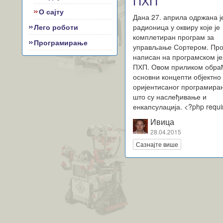
ПХП
О сајту
Дана 27. априла одржана ј
радионица у оквиру које је
Лего роботи
комплетиран програм за
Програмирање
управљање Сортером. Про
написан на програмском је
ПХП. Овом приликом обра
основни концепти објектно
оријентисаног програмира
што су наслеђивање и
енкапсулација. <?php requ
Ивица
28.04.2015
Сазнајте више