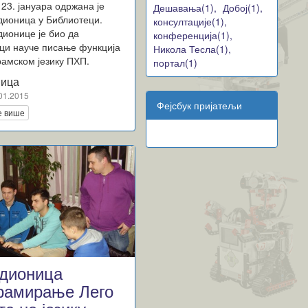
 23. јануара одржана је
Дешавања(1),
Добој(1),
дионица у Библиотеци.
консултације(1),
ионице је био да
конференција(1),
ци науче писање функција
Никола Тесла(1),
рамском језику ПХП.
портал(1)
ица
01.2015
Фејсбук пријатељи
е више
дионица
рамирање Лего