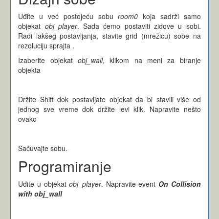
Uđite u već postojeću sobu
room0
koja sadrži samo
objekat
obj_player
. Sada ćemo postaviti zidove u sobi.
Radi lakšeg postavljanja, stavite grid (mrežicu) sobe na
rezoluciju sprajta
.
Izaberite objekat
obj_wall
, klikom na meni za biranje
objekta
Držite Shift dok postavljate objekat da bi stavili više od
jednog sve vreme dok držite levi klik. Napravite nešto
ovako
Sačuvajte sobu.
Programiranje
Uđite u objekat
obj_player
. Napravite event
On Collision
with obj_wall