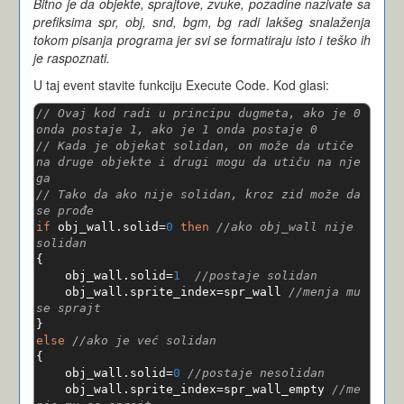
Bitno je da objekte, sprajtove, zvuke, pozadine nazivate sa
prefiksima spr, obj, snd, bgm, bg radi lakšeg snalaženja
tokom pisanja programa jer svi se formatiraju isto i teško ih
je raspoznati.
U taj event stavite funkciju Execute Code. Kod glasi:
// Ovaj kod radi u principu dugmeta, ako je 0 
onda postaje 1, ako je 1 onda postaje 0
// Kada je objekat solidan, on može da utiče 
na druge objekte i drugi mogu da utiču na nje
ga
// Tako da ako nije solidan, kroz zid može da 
se prođe
if
 obj_wall
.
solid
=
0
then
//ako obj_wall nije 
solidan
{
    obj_wall
.
solid
=
1
//postaje solidan
    obj_wall
.
sprite_index
=
spr_wall 
//menja mu 
se sprajt
}
else
//ako je već solidan
{
    obj_wall
.
solid
=
0
//postaje nesolidan
    obj_wall
.
sprite_index
=
spr_wall_empty 
//me