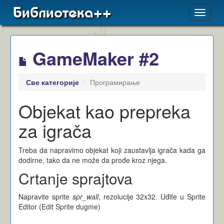
Библиотека++
Toggle
navigat
GameMaker #2
Све категорије
Програмирање
Objekat kao prepreka
za igrača
Treba da napravimo objekat koji zaustavlja igrača kada ga
dodirne, tako da ne može da prođe kroz njega.
Crtanje sprajtova
Napravite sprite
spr_wall
, rezolucije 32x32. Uđite u Sprite
Editor (Edit Sprite dugme)