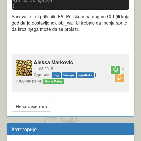
nja mu se sprajt
}
Sačuvajte to i pritisnite F5. Pritiskom na dugme Ctrl (ili koje
god da je postavljeno), obj_wall bi trebalo da menja sprite i
da kroz njega može da se prolazi.
Aleksa Marković
1
11.06.2015
|
Одељци:
Зид
Чланци
topofkeks
Кључне речи:
Game Maker
Нови коментар
Категорије