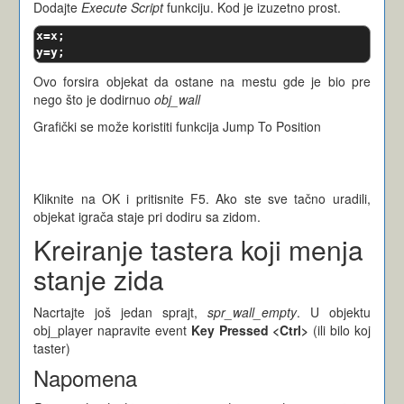
Dodajte
Execute Script
funkciju. Kod je izuzetno prost.
x
=
x
;
y
=
y
;
Ovo forsira objekat da ostane na mestu gde je bio pre
nego što je dodirnuo
obj_wall
Grafički se može koristiti funkcija Jump To Position
Kliknite na OK i pritisnite F5. Ako ste sve tačno uradili,
objekat igrača staje pri dodiru sa zidom.
Kreiranje tastera koji menja
stanje zida
Nacrtajte još jedan sprajt,
spr_wall_empty
. U objektu
obj_player napravite event
Key Pressed <Ctrl>
(ili bilo koj
taster)
Napomena