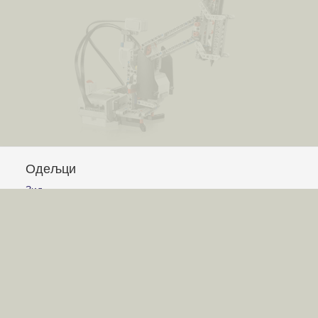
Одељци
Зид
Питања и одговори
Чланци
Обавештења
Сајт
Услови коришћења
Постављање питања
Писање одговора
Писање чланака