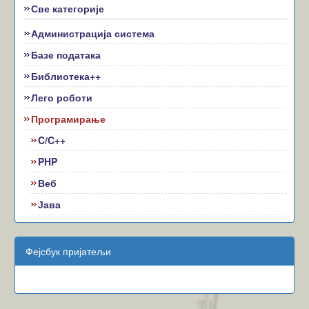
Све категорије
Администрација система
Базе података
Библиотека++
Лего роботи
Програмирање
C/C++
PHP
Веб
Јава
Фејсбук пријатељи