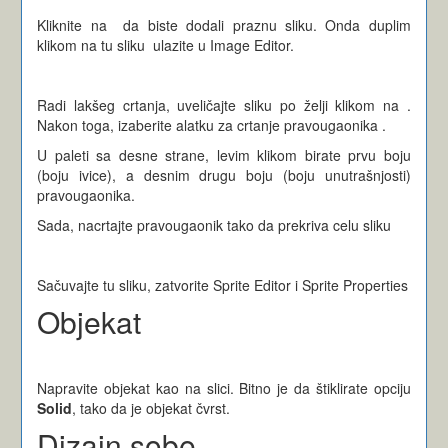
Kliknite na
da biste dodali praznu sliku. Onda duplim
klikom na tu sliku
ulazite u Image Editor.
Radi lakšeg crtanja, uveličajte sliku po želji klikom na
.
Nakon toga, izaberite alatku za crtanje pravougaonika
.
U paleti sa desne strane, levim klikom birate prvu boju
(boju ivice), a desnim drugu boju (boju unutrašnjosti)
pravougaonika.
Sada, nacrtajte pravougaonik tako da prekriva celu sliku
Sačuvajte tu sliku, zatvorite Sprite Editor i Sprite Properties
Objekat
Napravite objekat kao na slici. Bitno je da štiklirate opciju
Solid
, tako da je objekat čvrst.
Dizajn sobe